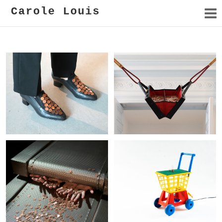
Carole Louis
Sans fonds
La monnaie de ta pièce
Ruissellement
Le cours de la bourse