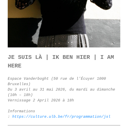
JE SUIS LÀ | IK BEN HIER | I AM
HERE
Espace Vanderboght (50 rue de l’Écuyer 1000
Bruxelles)
Du 3 avril au 31 mai 2026, du mardi au dimanche
(10h – 18h)
Vernissage 2 April 2026 à 18h
Informations
:
https://culture.ulb.be/fr/programmation/jsl