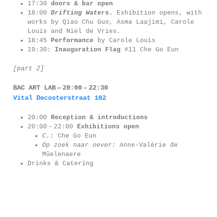
17:30
doors & bar open
18:00
Drifting Waters
.
Exhibition opens, with
works by Qiao Chu Guo, Asma Laajimi, Carole
Louis and Niel de Vries.
18:45
Performance
by Carole Louis
19:30:
Inauguration Flag
#11 Che Go Eun
[part 2]
BAC ART LAB — 20:00 – 22:30
Vital Decosterstraat 102
20:00
Reception & introductions
20:00 – 22:00
Exhibitions open
C.:
Che Go Eun
Op zoek naar oever:
Anne-Valérie de
Mûelenaere
Drinks & Catering