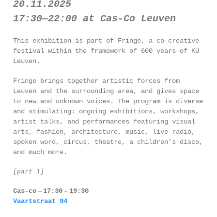
20.11.2025
17:30—22:00 at Cas-Co Leuven
This exhi­bi­ti­on is part of Fringe, a co-cre­a­ti­ve
fes­ti­val within the fra­me­work of 600 years of KU
Leuven.
Fringe brings together artis­tic for­ces from
Leuven and the sur­roun­ding area, and gives spa­ce
to new and unknown voi­ces. The pro­gram is diver­se
and sti­mu­la­ting: ongo­ing exhi­bi­ti­ons, work­shops,
artist talks, and per­for­man­ces fea­tu­ring visu­al
arts, fas­hi­on, archi­tec­tu­re, music, live radio,
spo­ken word, cir­cus, the­a­tre, a child­ren’s dis­co,
and much more.
[part 1]
Cas-co — 17:30 – 19:30
Vaartstraat 94