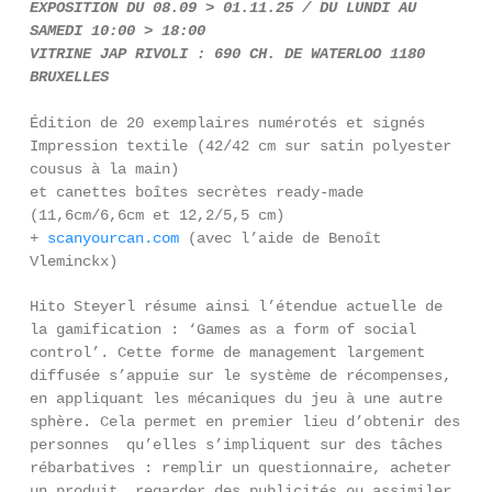
EXPOSITION DU 08.09 > 01.11.25 / DU LUNDI AU
SAMEDI 10:00 > 18:00
VITRINE JAP RIVOLI : 690 CH. DE WATERLOO 1180
BRUXELLES
Édition de 20 exemplaires numérotés et signés
Impression textile (42/42 cm sur satin polyester
cousus à la main)
et canettes boîtes secrètes ready-made
(11,6cm/6,6cm et 12,2/5,5 cm)
+
scanyourcan.com
(avec l’aide de Benoît
Vleminckx)
Hito Steyerl résume ainsi l’étendue actuelle de
la gamification : ‘Games as a form of social
control’. Cette forme de management largement
diffusée s’appuie sur le système de récompenses,
en appliquant les mécaniques du jeu à une autre
sphère. Cela permet en premier lieu d’obtenir des
personnes qu’elles s’impliquent sur des tâches
rébarbatives : remplir un questionnaire, acheter
un produit, regarder des publicités ou assimiler