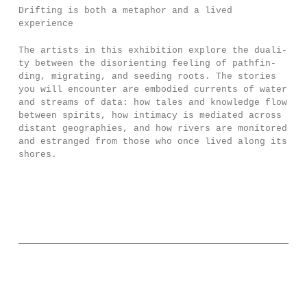
Drifting is both a metap­hor and a lived
experience
The artists in this exhi­bi­ti­on explo­re the dua­li­
ty bet­ween the diso­rien­ting fee­ling of pathfin­
ding, migra­ting, and see­ding roots. The sto­ries
you will encoun­ter are embo­died cur­rents of water
and streams of data: how tales and know­led­ge flow
bet­ween spi­rits, how inti­ma­cy is medi­a­ted across
dis­tant geo­grap­hies, and how rivers are moni­to­red
and estran­ged from tho­se who once lived along its
shores.