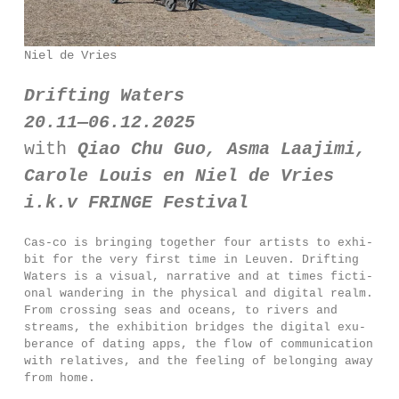
Niel de Vries
Drifting Waters
20.11—06.12.2025
with
Qiao Chu Guo, Asma Laajimi,
Carole Louis en Niel de Vries
i.k.v FRINGE Festival
Cas-co is brin­ging together four artists to exhi­
bit for the very first time in Leuven. Drifting
Waters is a visu­al, nar­ra­ti­ve and at times fic­ti­
o­nal wan­de­ring in the phy­si­cal and digi­tal realm.
From cros­sing seas and oceans, to rivers and
streams, the exhi­bi­ti­on brid­ges the digi­tal exu­
be­ran­ce of dating apps, the flow of com­mu­ni­ca­ti­on
with rela­ti­ves, and the fee­ling of belon­ging away
from home.